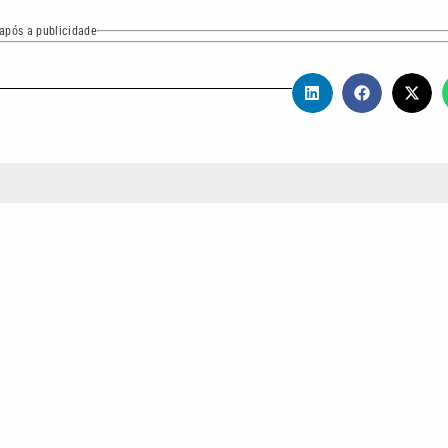
após a publicidade
 Cecília, com mais de 16 anos de atuação na área. Possui
V, internet e mídia impressa, com passagens por veículos como G
 e TV Tribuna. Atualmente, é editor-chefe do portal VTV News, onde
as principais notícias regionais.