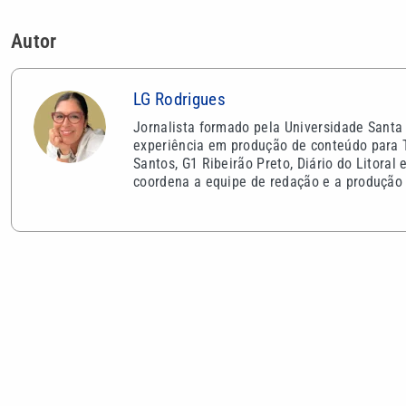
VEJA TAMBÉM
Alex Escobar é operado para retirar
Corinthians 
tumor no timo e passa bem
acaba elimin