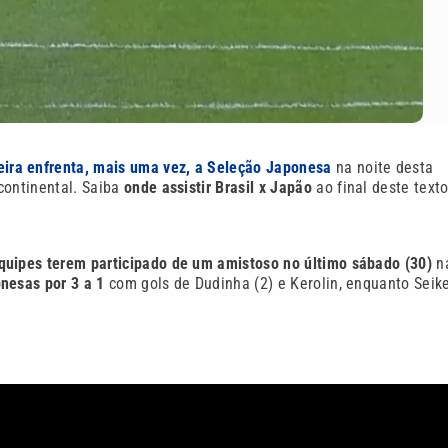
eira enfrenta, mais uma vez, a Seleção Japonesa
na noite desta
ontinental. Saiba
onde assistir Brasil x Japão
ao final deste texto
uipes terem participado de um amistoso no último sábado (30)
n
onesas por 3 a 1
com gols de Dudinha (2) e Kerolin, enquanto Seik