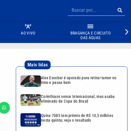
AO VIVO
BRAGANÇA E CIRCUITO
DAS ÁGUAS
Mais lidas
Alex Escobar é operado para retirar tumor no
timo e passa bem
Corinthians vence Internacional, mas acaba
eliminado da Copa do Brasil
Quina 7085 tem prêmio de R$ 10,5 milhões
nesta quinta; veja o resultado