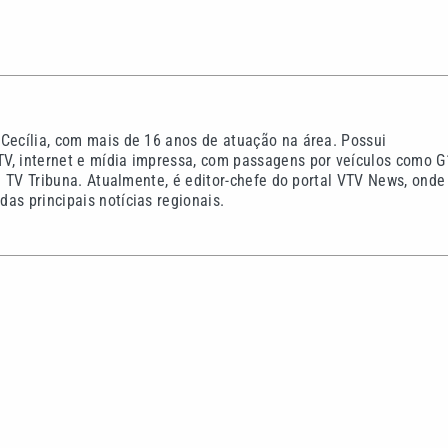
vence Internacional, mas
ado da Copa do Brasil
Quina 7085 tem prêmio de