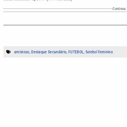
Continua 
amistoso
,
Destaque Secundário
,
FUTEBOL
,
futebol feminino
Autor
LG Rodrigues
Jornalista formado pela Universidade Santa
experiência em produção de conteúdo para T
Santos, G1 Ribeirão Preto, Diário do Litoral
coordena a equipe de redação e a produção d