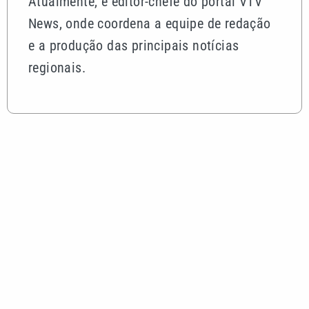
Atualmente, é editor-chefe do portal VTV
News, onde coordena a equipe de redação
e a produção das principais notícias
regionais.
Mais lidas
Rocha Auto Peças celebra aniversário de 34 anos
com campanha válida até agosto
Quina 7086 sorteia R$ 600 mil nesta sexta; veja o
resultado
Tenista Bia Haddad anuncia pausa na carreira;
entenda os motivos