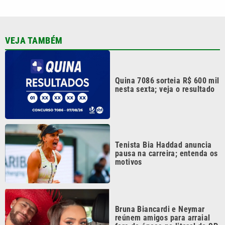
pausa na carreira; entenda os
motivos
Bruna Biancardi e Neymar
reúnem amigos para arraial
fora de época no litoral de SP
Festival da Família, Música e
Morango reúne shows e
atrações gratuitas em Atibaia
Continua após a publicidade