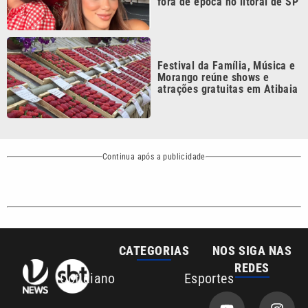
CATEGORIAS
NOS SIGA NAS
REDES
Cotidiano
Esportes
Mundo
Polícia
VTV é afiliada do
SBT na Região
Metropolitana de
Política
Variedades
Campinas e
Baixada Santista.
Sobre nós
Anuncie agora com a emissora VTV SBT
Área de cobertura que a VTV SBT acompanha:
Entre em contato com a VTV News