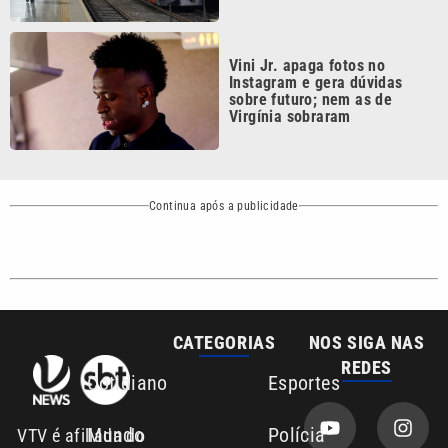
Vini Jr. apaga fotos no
Instagram e gera dúvidas
sobre futuro; nem as de
Virgínia sobraram
Continua após a publicidade
CATEGORIAS
NOS SIGA NAS
REDES
Cotidiano
Esportes
Mundo
Polícia
VTV é afiliada do
SBT na Região
Metropolitana de
Política
Variedades
Campinas e
Baixada Santista.