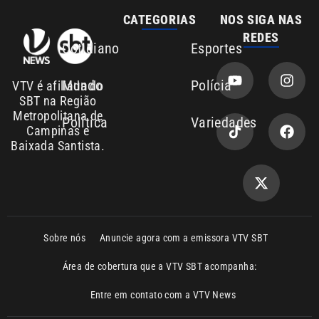
Mundo
Polícia
VTV é afiliada do
SBT na Região
Metropolitana de
Política
Variedades
Campinas e
Baixada Santista.
Sobre nós
Anuncie agora com a emissora VTV SBT
Área de cobertura que a VTV SBT acompanha:
Entre em contato com a VTV News
Copyright © 2026. Todos os direitos
Política de privacidade
reservados | Empresa de Comunicação PRM
Ltda – CNPJ: 01.773.119.0001-60