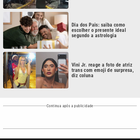
Dia dos Pais: saiba como
escolher o presente ideal
segundo a astrologia
Vini Jr. reage a foto de atriz
trans com emoji de surpresa,
diz coluna
Continua após a publicidade
CATEGORIAS
NOS SIGA NAS
REDES
Cotidiano
Esportes