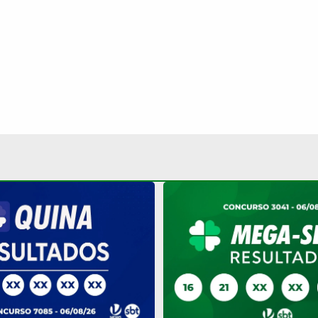
tem prêmio de R$ 10,5
Mega-Sena 3041 sorteia 
a quinta; veja o resultado
150 milhões nesta quinta;
resultado
Continua após a publicidade
NO