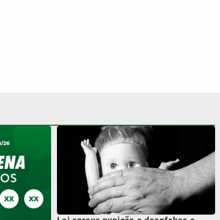
Lei aprova punição a deepfakes e
endurece combate à violência sexual
prêmio de R$
infantil na internet
 veja o
S SIGA NAS REDES