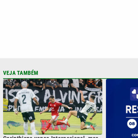
Corinthians vence Internacional, mas
acaba eliminado da Copa do Brasil
Quina 7085 
milhões nest
CATEGORIAS