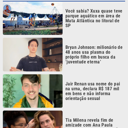
parque aquático em área de
Mata Atlântica no litoral de
SP
Bryan Johnson: milionário de
48 anos usa plasma do
próprio filho em busca da
‘juventude eterna’
Jair Renan usa nome do pai
na urna, declara R$ 187 mil
em bens e não informa
orientação sexual
Tia Milena revela fim de
amizade com Ana Paula
Renault após ‘BBB 26’: ‘Não é
fácil de reverter’