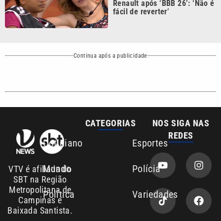
Continua após a publicidade
CATEGORIAS
NOS SIGA NAS
REDES
Cotidiano
Esportes
Mundo
Polícia
VTV é afiliada do
SBT na Região
Metropolitana de
Política
Variedades
Campinas e
Baixada Santista.