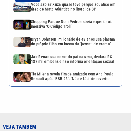
Você sabia? Xuxa quase teve parque aquático em
área de Mata Atlântica no litoral de SP
Shopping Parque Dom Pedro estreia experiência
imersiva ‘O Código Troll’
Bryan Johnson: milionário de 48 anos usa plasma
do próprio filho em busca da ‘juventude eterna’
Jair Renan usa nome do pai na urna, declara R$
187 mil em bens e não informa orientação sexual
Tia Milena revela fim de amizade com Ana Paula
Renault após ‘BBB 26’: ‘Não é fácil de reverter’
VEJA TAMBÉM
Você sabia? Xuxa quase teve