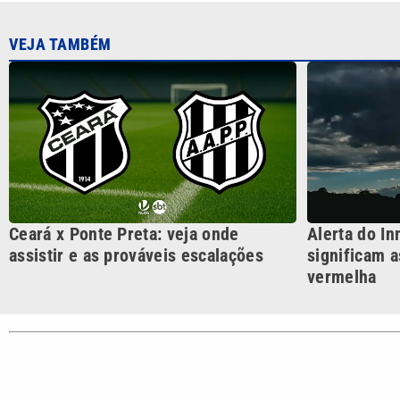
Ceará x Ponte Preta: veja onde
Alerta do In
assistir e as prováveis escalações
significam a
vermelha
CATEGORIAS
Cotidian
VTV é afiliada do SBT na
Polícia
Região Metropolitana de
Campinas e Baixada
Santista.
Sobre nós
Anuncie agora com a emissora VTV SBT
Área de co