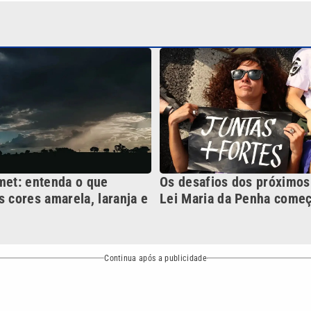
met: entenda o que
Os desafios dos próximos
s cores amarela, laranja e
Lei Maria da Penha come
Continua após a publicidade
NO
o
Esportes
Mundo
Política
Variedades
bertura que a VTV SBT acompanha:
Entre em contato com a VTV News