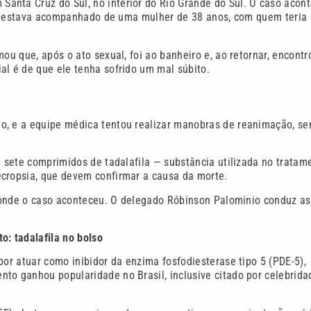
anta Cruz do Sul, no interior do Rio Grande do Sul. O caso acon
 ele estava acompanhado de uma mulher de 38 anos, com quem teria
ou que, após o ato sexual, foi ao banheiro e, ao retornar, encontr
al é de que ele tenha sofrido um mal súbito.
o, e a equipe médica tentou realizar manobras de reanimação, s
m sete comprimidos de tadalafila — substância utilizada no tratam
ecropsia, que devem confirmar a causa da morte.
to onde o caso aconteceu. O delegado Róbinson Palominio conduz as
: tadalafila no bolso
or atuar como inibidor da enzima fosfodiesterase tipo 5 (PDE-5),
to ganhou popularidade no Brasil, inclusive citado por celebrida