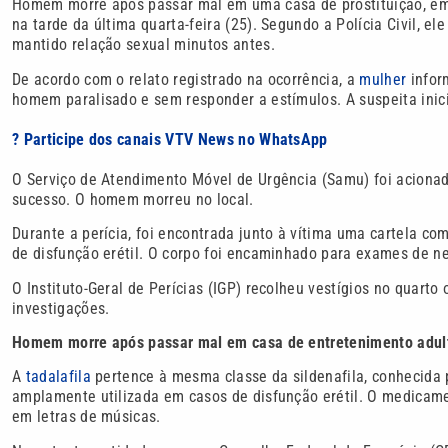
Homem morre após passar mal em uma casa de prostituição, em S
na tarde da última quarta-feira (25). Segundo a Polícia Civil,
mantido relação sexual minutos antes.
De acordo com o relato registrado na ocorrência, a
mulher
inform
homem paralisado e sem responder a estímulos. A suspeita inici
? Participe dos canais VTV News no WhatsApp
O Serviço de Atendimento Móvel de Urgência (Samu) foi acionad
sucesso. O homem morreu no local.
Durante a perícia, foi encontrada junto à vítima uma cartela co
de disfunção erétil. O corpo foi encaminhado para exames de n
O Instituto-Geral de Perícias (IGP) recolheu vestígios no quar
investigações.
Homem morre após passar mal em casa de entretenimento adulto
A
tadalafila
pertence à mesma classe da sildenafila, conhecida p
amplamente utilizada em casos de disfunção erétil. O medicamen
em letras de músicas.