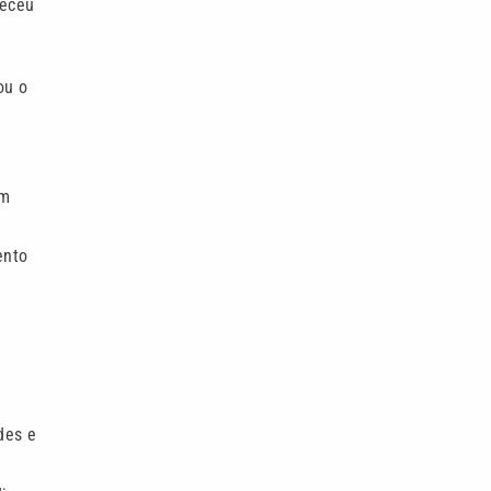
teceu
ou o
em
ento
des e