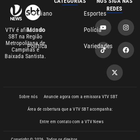
SBT na Região
Metropolitana de
Política
Variedades
Campinas e
Baixada Santista.
Sobre nós
Anuncie agora com a emissora VTV SBT
Área de cobertura que a VTV SBT acompanha:
Entre em contato com a VTV News
Copyright © 2026. Todos os direitos
Política de privacidade
reservados | Empresa de Comunicação PRM
Ltda – CNPJ: 01.773.119.0001-60