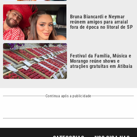
Bruna Biancardi e Neymar
reúnem amigos para arraial
fora de época no litoral de SP
Festival da Família, Música e
Morango reúne shows e
atrações gratuitas em Atibaia
Continua após a publicidade
CATEGORIAS
NOS SIGA NAS
REDES
Cotidiano
Esportes
Mundo
Polícia
VTV é afiliada do