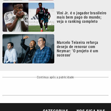
Continua após a publicidade
CATEGORIAS
NOS SIGA NAS
REDES
Cotidiano
Esportes
Mundo
Polícia
VTV é afiliada do
SBT na Região
Metropolitana de
Política
Variedades
Campinas e
Baixada Santista.
Sobre nós
Anuncie agora com a emissora VTV SBT
Área de cobertura que a VTV SBT acompanha: