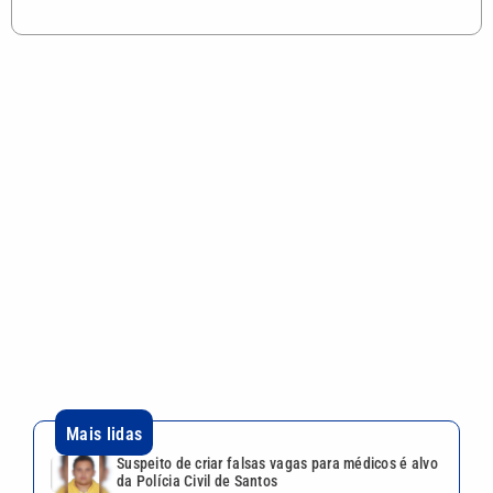
Mais lidas
Suspeito de criar falsas vagas para médicos é alvo
da Polícia Civil de Santos
Poliana Rocha elogia paternidade de Zé Felipe e
Neymar e internet reage
Festival Planeta Rock começa neste sábado com
CPM 22 e Supla em Hortolândia
Inspetor de escola municipal é suspeito de
estuprar duas crianças de 5 anos em Itanhaém
Agosto Lilás: Bragança promove ações contra a
violência à mulher nesta sexta (7)