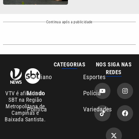
Política
Variedades
Campinas e
Baixada Santista.
Sobre nós
Anuncie agora com a emissora VTV SBT
Área de cobertura que a VTV SBT acompanha:
Entre em contato com a VTV News
Copyright © 2026. Todos os direitos
Política de privacidade
reservados | Empresa de Comunicação PRM
Ltda – CNPJ: 01.773.119.0001-60