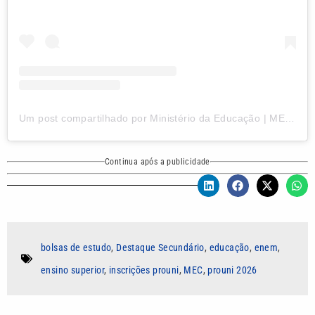
Um post compartilhado por Ministério da Educação | MEC (@mineducacao)
Continua após a publicidade
bolsas de estudo
,
Destaque Secundário
,
educação
,
enem
,
ensino superior
,
inscrições prouni
,
MEC
,
prouni 2026