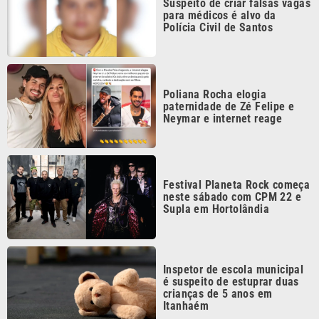
Inspetor de escola municipal
é suspeito de estuprar duas
crianças de 5 anos em
Itanhaém
Continua após a publicidade
CATEGORIAS
NOS SIGA NAS
REDES
Cotidiano
Esportes
Mundo
Polícia
VTV é afiliada do
SBT na Região
Metropolitana de