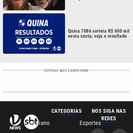
Quina 7086 sorteia R$ 600 mil
nesta sexta; veja o resultado
Continua após a publicidade
CATEGORIAS
NOS SIGA NAS
REDES
Cotidiano
Esportes
Mundo
Polícia
VTV é afiliada do
SBT na Região
Metropolitana de
Política
Variedades
Campinas e