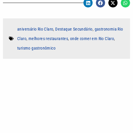
aniversário Rio Claro
,
Destaque Secundário
,
gastronomia Rio
Claro
,
melhores restaurantes
,
onde comer em Rio Claro
,
turismo gastronômico
Autor
Beatriz Biaggioni
Jornalista formada pela Pontifícia