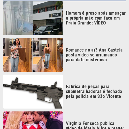
Continua após a publicidade
CATEGORIAS
NOS SIGA NAS
REDES
Cotidiano
Esportes
Mundo
Polícia
VTV é afiliada do
SBT na Região
Metropolitana de
Política
Variedades
Campinas e
Baixada Santista.