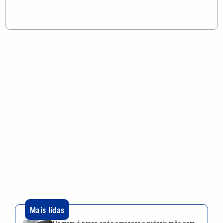
Ideb: Baixada Santista cresce nos anos iniciais,
mas recua no Fundamental II
Romance no ar? Ana Castela posta vídeo se
arrumando para date misterioso
Dia dos Pais: expectativa de alta no comércio
mobiliza shoppings da Baixada Santista
Educação na região de Campinas avança nos anos
iniciais, mas ensino médio tem desafio
VEJA TAMBÉM
Homem é preso após ameaçar