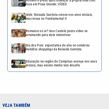
a própria mãe com faca em
Praia Grande; VÍDEO
Romance no ar? Ana Castela
posta vídeo se arrumando
para date misterioso
Fábrica de peças para
submetralhadoras é fechada
pela polícia em São Vicente
Virginia Fonseca publica
vídeo de Maria Alice e reage:
‘Nossa miniadolescente’