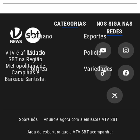
REDES
Cotidiano
Esportes
Mundo
Polícia
VTV é afiliada do
SBT na Região
Metropolitana de
Política
Variedades
Campinas e
Baixada Santista.
Sobre nós
Anuncie agora com a emissora VTV SBT
Área de cobertura que a VTV SBT acompanha:
Entre em contato com a VTV News
Copyright © 2026. Todos os direitos
Política de privacidade