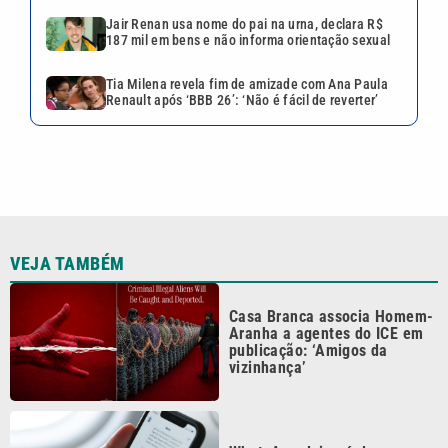
Jair Renan usa nome do pai na urna, declara R$
187 mil em bens e não informa orientação sexual
Tia Milena revela fim de amizade com Ana Paula
Renault após ‘BBB 26’: ‘Não é fácil de reverter’
VEJA TAMBÉM
Casa Branca associa Homem-
Aranha a agentes do ICE em
publicação: ‘Amigos da
vizinhança’
WhatsApp deixará de
funcionar em celulares
antigos; veja o que muda