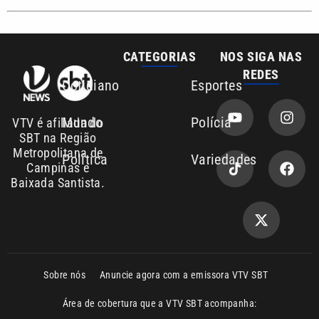
REDES
Cotidiano
Esportes
Mundo
Polícia
VTV é afiliada do
SBT na Região
Metropolitana de
Política
Variedades
Campinas e
Baixada Santista.
Sobre nós
Anuncie agora com a emissora VTV SBT
Área de cobertura que a VTV SBT acompanha:
Entre em contato com a VTV News
Copyright © 2026. Todos os direitos
Política de privacidade