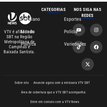
Mundo
Polícia
VTV é afiliada do
SBT na Região
Metropolitana de
Política
Variedades
Campinas e
Baixada Santista.
Sobre nós
Anuncie agora com a emissora VTV SBT
Área de cobertura que a VTV SBT acompanha:
Entre em contato com a VTV News
Copyright © 2026. Todos os direitos
Política de privacidade
reservados | Empresa de Comunicação PRM
Ltda – CNPJ: 01.773.119.0001-60