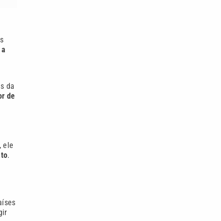
os
 a
is da
or de
 ele
nto
.
aíses
gir