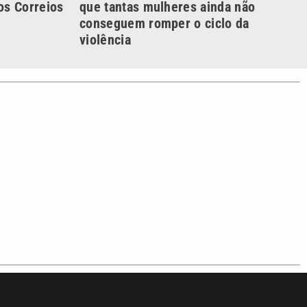
s Correios
que tantas mulheres ainda não
conseguem romper o ciclo da
violência
S SIGA NAS REDES
o com a VTV News