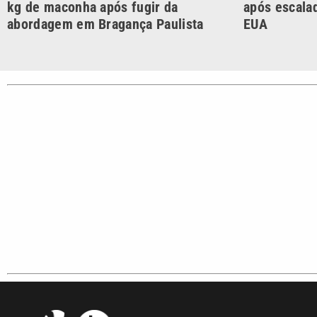
kg de maconha após fugir da
após escalad
abordagem em Bragança Paulista
EUA
CATEGORIAS
Cotidian
VTV é afiliada do SBT na
Polícia
Região Metropolitana de
Campinas e Baixada
Santista.
Sobre nós
Anuncie agora com a emissora VTV SBT
Ár