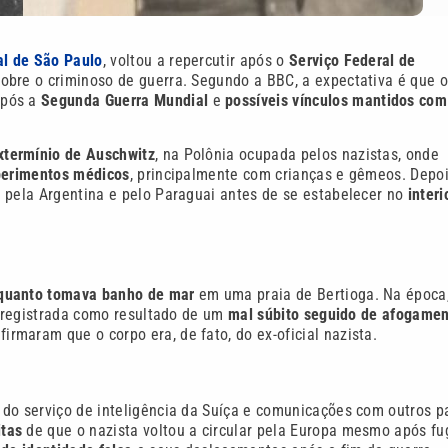
ral de São Paulo
, voltou a repercutir após o
Serviço Federal de
obre o criminoso de guerra. Segundo a BBC, a expectativa é que 
pós a
Segunda Guerra Mundial
e
possíveis vínculos mantidos com
termínio de Auschwitz
, na Polônia ocupada pelos nazistas, onde
xperimentos médicos
, principalmente com crianças e gêmeos. Depo
 pela Argentina e pelo Paraguai antes de se estabelecer no
interi
quanto tomava banho de mar
em uma praia de Bertioga. Na época,
i registrada como resultado de um
mal súbito seguido de afogame
maram que o corpo era, de fato, do ex-oficial nazista.
s do serviço de inteligência da Suíça e comunicações com outros p
itas
de que o nazista voltou a circular pela Europa mesmo após fu