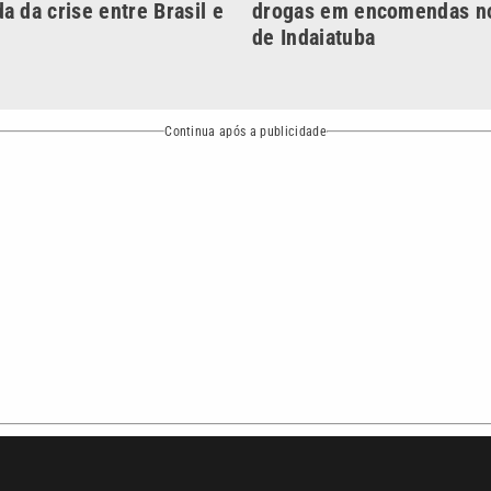
a da crise entre Brasil e
drogas em encomendas no
de Indaiatuba
Continua após a publicidade
NO
o
Esportes
Mundo
Política
Variedades
ea de cobertura que a VTV SBT acompanha:
Entre em contat