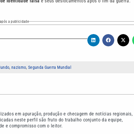
 de identidade falsa
e seus deslocamentos após o fim da guerra.
após a publicidade
undo
,
nazismo
,
Segunda Guerra Mundial
alizados em apuração, produção e checagem de notícias regionais,
icadas neste perfil são fruto do trabalho conjunto da equipe,
de e compromisso com o leitor.