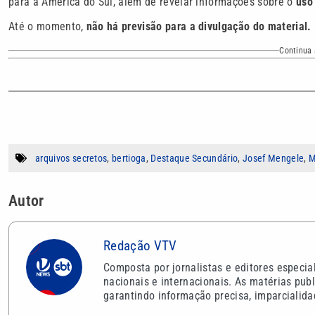
para a América do Sul, além de revelar informações sobre o
uso
Até o momento,
não há previsão para a divulgação do material.
Continua 
arquivos secretos
,
bertioga
,
Destaque Secundário
,
Josef Mengele
,
M
Autor
Redação VTV
Composta por jornalistas e editores especi
nacionais e internacionais. As matérias publ
garantindo informação precisa, imparcialida