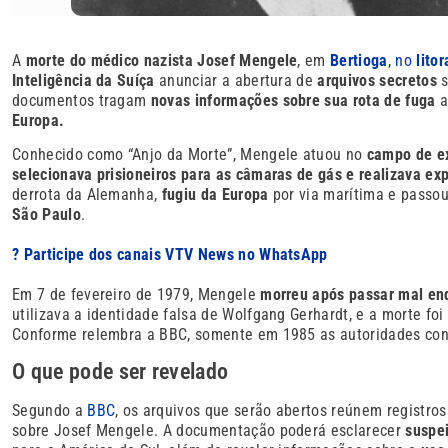
A
morte do médico nazista Josef Mengele
, em
Bertioga
, no
lito
Inteligência da Suíça
anunciar a abertura de
arquivos secretos
s
documentos tragam
novas informações sobre sua rota de fuga
a
Europa.
Conhecido como “Anjo da Morte”, Mengele atuou no
campo de ex
selecionava prisioneiros para as câmaras de gás e realizava e
derrota da Alemanha,
fugiu da Europa
por via marítima e passou
São Paulo
.
? Participe dos canais VTV News no WhatsApp
Em 7 de fevereiro de 1979, Mengele
morreu após passar mal en
utilizava a identidade falsa de Wolfgang Gerhardt, e a morte fo
Conforme relembra a BBC, somente em 1985 as autoridades confir
O que pode ser revelado
Segundo a
BBC
, os arquivos que serão abertos reúnem registro
sobre Josef Mengele. A documentação poderá esclarecer
suspe