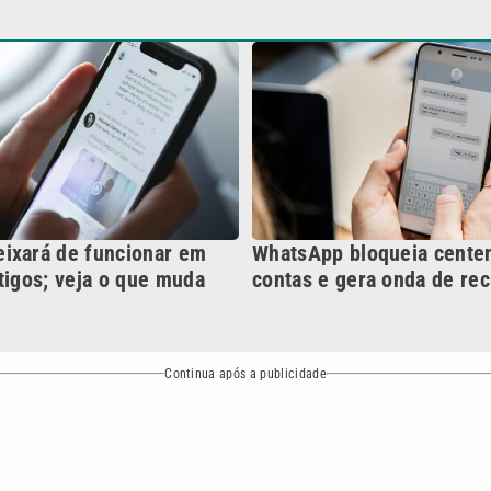
contas e gera onda de re
tigos; veja o que muda
Continua após a publicidade
NO
o
Esportes
Mundo
Política
Variedades
bertura que a VTV SBT acompanha:
Entre em contato com a VTV News
ão PRM Ltda – CNPJ: 01.773.119.0001-60
Política de privacidade