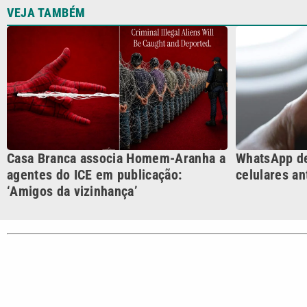
agentes do ICE em publicação:
celulares an
‘Amigos da vizinhança’
CATEGORIAS
Cotidian
VTV é afiliada do SBT na
Polícia
Região Metropolitana de
Campinas e Baixada
Santista.
Sobre nós
Anuncie agora com a emissora VTV SBT
Área de co
Copyright © 2026. Todos os direitos reservados | Empresa de Comunicaç