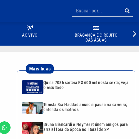
AO VIVO
BRAGANÇA E CIRCUITO
DAS ÁGUAS
Mais lidas
Quina 7086 sorteia R$ 600 mil nesta sexta; veja
o resultado
Tenista Bia Haddad anuncia pausa na carreira;
entenda os motivos
Bruna Biancardi e Neymar reúnem amigos para
arraial fora de época no litoral de SP