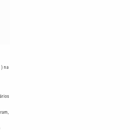
1) na
ários
gram,
s