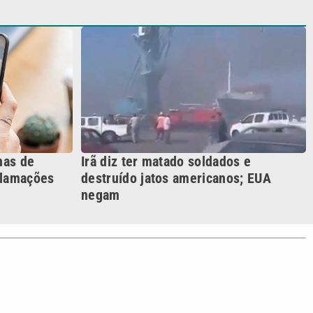
clamações
destruído jatos americanos; EUA
negam
S SIGA NAS REDES