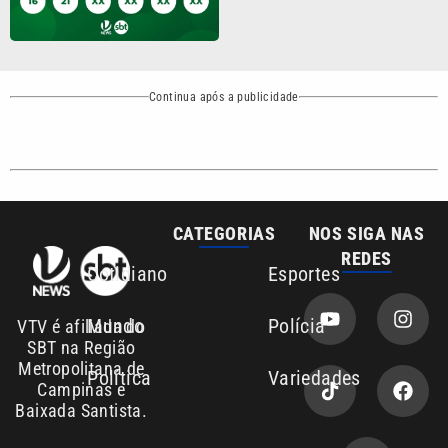
Continua após a publicidade
CATEGORIAS
NOS SIGA NAS
REDES
Cotidiano
Esportes
Mundo
Polícia
VTV é afiliada do
SBT na Região
Metropolitana de
Política
Variedades
Campinas e
Baixada Santista.