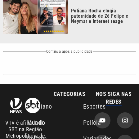
paternidade de Zé Felipe e
Neymar e internet reage
Continua após a publicidade
CATEGORIAS
NOS SIGA NAS
REDES
Cotidiano
Esportes
Mundo
Polícia
VTV é afiliada do
SBT na Região
Metropolitana de
Política
Variedades
Campinas e
Baixada Santista.