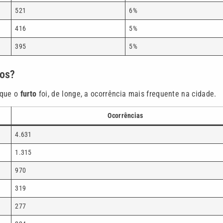
521
6%
416
5%
395
5%
tos?
 que o
furto
foi, de longe, a ocorrência mais frequente na cidade.
Ocorrências
4.631
1.315
970
319
277