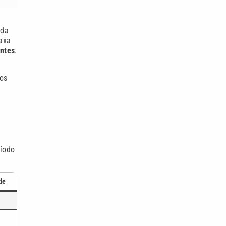
 da
taxa
antes
.
ros
ríodo
de