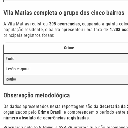
Vila Matias completa o grupo dos cinco bairros
A Vila Matias registrou
395 ocorrências
, ocupando a quinta colo
população residente, o bairro apresentou uma taxa de
4.203 oco
principais registros foram:
Crime
Furto
Lesão corporal
Roubo
Observação metodológica
Os dados apresentados nesta reportagem são da
Secretaria da
organizados pelo
Crime Brasil
, e compreendem o período entre
número absoluto de ocorrências registradas
.
Procurada pelo
VTV News
, a SSP-SP informa que não recomenda 