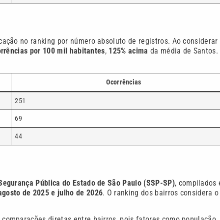
cação no ranking por número absoluto de registros. Ao considerar
rrências por 100 mil habitantes
,
125% acima
da média de Santos.
Ocorrências
251
69
44
 Segurança Pública do Estado de São Paulo (SSP-SP)
, compilados 
agosto de 2025 e julho de 2026
. O ranking dos bairros considera o
comparações diretas entre bairros, pois fatores como população