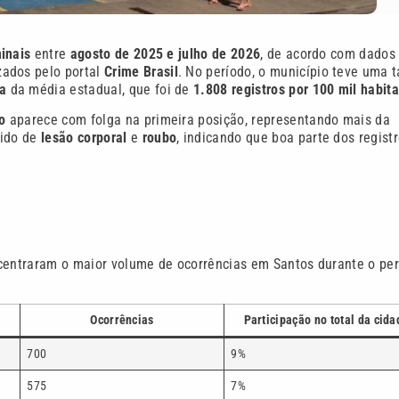
inais
entre
agosto de 2025 e julho de 2026
, de acordo com dados
zados pelo portal
Crime Brasil
. No período, o município teve uma 
a
da média estadual, que foi de
1.808 registros por 100 mil habit
o
aparece com folga na primeira posição, representando mais da
uido de
lesão corporal
e
roubo
, indicando que boa parte dos regist
ncentraram o maior volume de ocorrências em Santos durante o pe
Ocorrências
Participação no total da cida
700
9%
575
7%