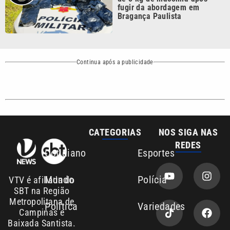
Continua após a publicidade
CATEGORIAS
NOS SIGA NAS
REDES
Cotidiano
Esportes
Mundo
Polícia
VTV é afiliada do
SBT na Região
Metropolitana de
Política
Variedades
Campinas e
Baixada Santista.