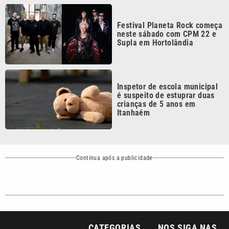
neste sábado com CPM 22 e
Supla em Hortolândia
Inspetor de escola municipal
é suspeito de estuprar duas
crianças de 5 anos em
Itanhaém
Continua após a publicidade
CATEGORIAS
NOS SIGA NAS
REDES
Cotidiano
Esportes
Mundo
Polícia
VTV é afiliada do