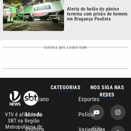
em Bragança Paulista
Continua após a publicidade
CATEGORIAS
NOS SIGA NAS
REDES
Cotidiano
Esportes
Mundo
Polícia
VTV é afiliada do
SBT na Região
Metropolitana de
Política
Variedades
Campinas e
Baixada Santista.