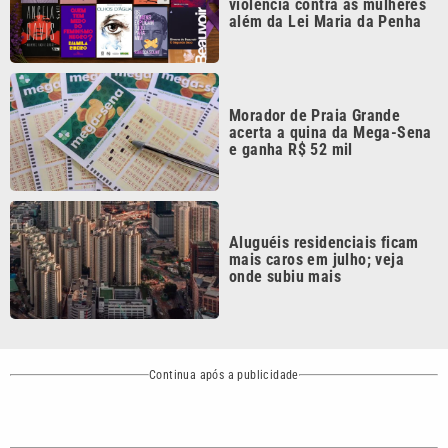
Continua após a publicidade
CATEGORIAS
NOS SIGA NAS
REDES
Cotidiano
Esportes
Mundo
Polícia
VTV é afiliada do
SBT na Região
Metropolitana de
Política
Variedades
Campinas e
Baixada Santista.