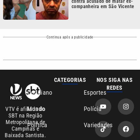
Continua após a publicidade
CATEGORIAS
NOS SIGA NAS
REDES
Cotidiano
Esportes
Mundo
Polícia
VTV é afiliada do
SBT na Região
Metropolitana de
Política
Variedades
Campinas e
Baixada Santista.