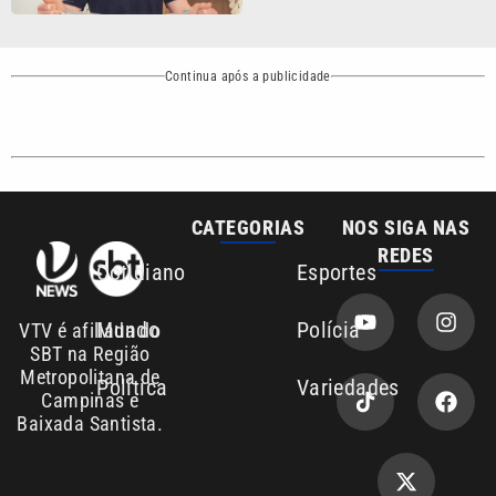
Política
Variedades
Campinas e
Baixada Santista.
Sobre nós
Anuncie agora com a emissora VTV SBT
Área de cobertura que a VTV SBT acompanha:
Entre em contato com a VTV News
Copyright © 2026. Todos os direitos
Política de privacidade
reservados | Empresa de Comunicação PRM
Ltda – CNPJ: 01.773.119.0001-60