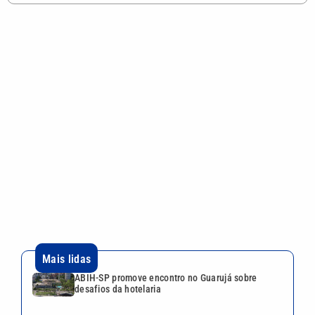
Mais lidas
ABIH-SP promove encontro no Guarujá sobre
desafios da hotelaria
Vini Jr. reage a foto de atriz trans com emoji de
surpresa, diz coluna
Mega-Sena 3042 pode pagar R$ 165 milhões no
Dia dos Pais; veja até quando apostar
Você sabia? Xuxa quase teve parque aquático em
área de Mata Atlântica no litoral de SP
Shopping Parque Dom Pedro estreia experiência
imersiva ‘O Código Troll’