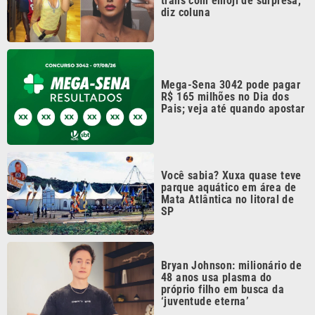
SP
Bryan Johnson: milionário de
48 anos usa plasma do
próprio filho em busca da
‘juventude eterna’
Continua após a publicidade
CATEGORIAS
NOS SIGA NAS
REDES
Cotidiano
Esportes
Mundo
Polícia
VTV é afiliada do
SBT na Região
Metropolitana de