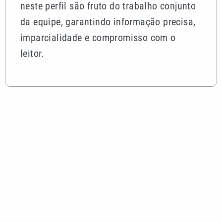
neste perfil são fruto do trabalho conjunto
da equipe, garantindo informação precisa,
imparcialidade e compromisso com o
leitor.
Mais lidas
João Fonseca perde para Ben Shelton e é
eliminado nas oitavas do Masters 1000 de
Montreal
Fora de casa, Corinthians vence o Red Bull
Bragantino e encosta no G-5 do Brasileirão
Sem Neymar, Santos perde para o Athletico e entra