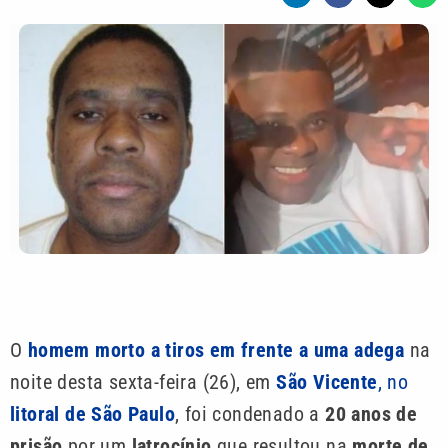
O
homem morto a tiros em frente a uma adega
na
noite desta sexta-feira (26), em
São Vicente
, no
litoral de São Paulo
, foi condenado a
20 anos de
prisão
por um
latrocínio
que resultou na
morte de