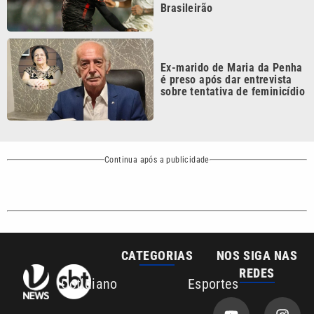
CATEGORIAS
NOS SIGA NAS
REDES
Cotidiano
Esportes
Mundo
Polícia
VTV é afiliada do
SBT na Região
Metropolitana de
Política
Variedades
Campinas e
Baixada Santista.
Sobre nós
Anuncie agora com a emissora VTV SBT
Área de cobertura que a VTV SBT acompanha:
Entre em contato com a VTV News