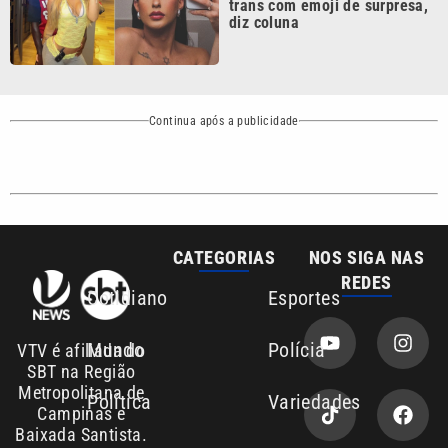
Continua após a publicidade
CATEGORIAS
NOS SIGA NAS
REDES
Cotidiano
Esportes
Mundo
Polícia
VTV é afiliada do
SBT na Região
Metropolitana de
Política
Variedades
Campinas e
Baixada Santista.