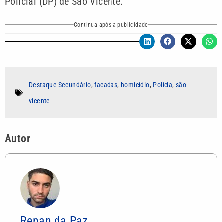
Policial (DP) de São Vicente.
Continua após a publicidade
Destaque Secundário
,
facadas
,
homicídio
,
Polícia
,
são
vicente
Autor
Renan da Paz