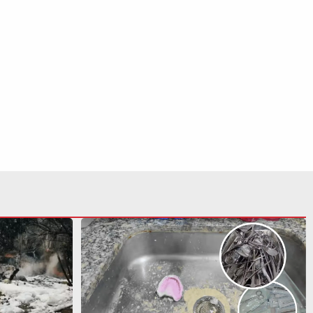
da PF revela
Campinas já interditou 44
ara tragédia
consultórios odontológicos em 2026 e
supera todo o ano de 2025