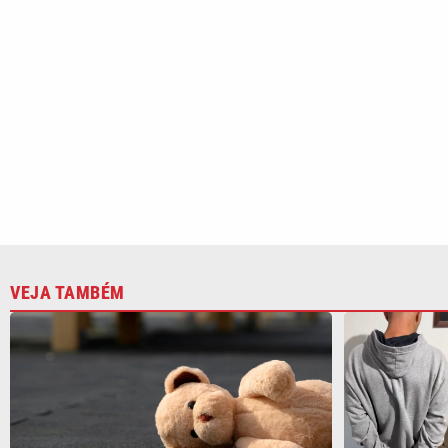
VEJA TAMBÉM
Inspetor de escola municipal é
Investigado 
suspeito de estuprar duas crianças de
preso com 4
5 anos em Itanhaém
Piracicaba