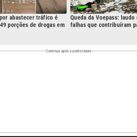
NO
o
Esportes
Mundo
Política
Variedades