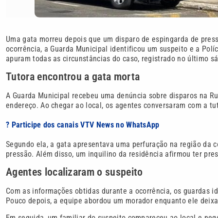
Uma gata morreu depois que um disparo de espingarda de pressã
ocorrência, a Guarda Municipal identificou um suspeito e a Políc
apuram todas as circunstâncias do caso, registrado no último sá
Tutora encontrou a gata morta
A Guarda Municipal recebeu uma denúncia sobre disparos na Ru
endereço. Ao chegar ao local, os agentes conversaram com a tut
? Participe dos canais VTV News no WhatsApp
Segundo ela, a gata apresentava uma perfuração na região da c
pressão. Além disso, um inquilino da residência afirmou ter pre
Agentes localizaram o suspeito
Com as informações obtidas durante a ocorrência, os guardas id
Pouco depois, a equipe abordou um morador enquanto ele deixa
Em seguida, um familiar do suspeito compareceu ao local e neg