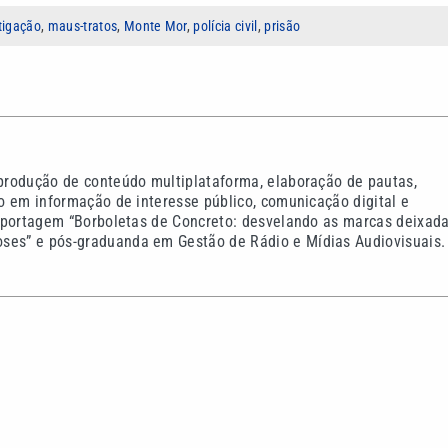
tigação
,
maus-tratos
,
Monte Mor
,
polícia civil
,
prisão
 produção de conteúdo multiplataforma, elaboração de pautas,
co em informação de interesse público, comunicação digital e
-reportagem “Borboletas de Concreto: desvelando as marcas deixad
oses” e pós-graduanda em Gestão de Rádio e Mídias Audiovisuais.