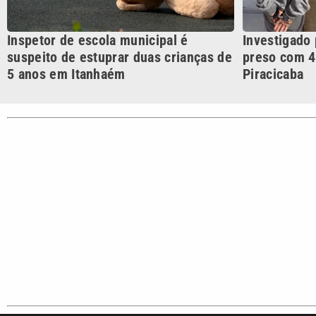
CATEGORIAS
Cotidian
VTV é afiliada do SBT na
Polícia
Região Metropolitana de
Campinas e Baixada
Santista.