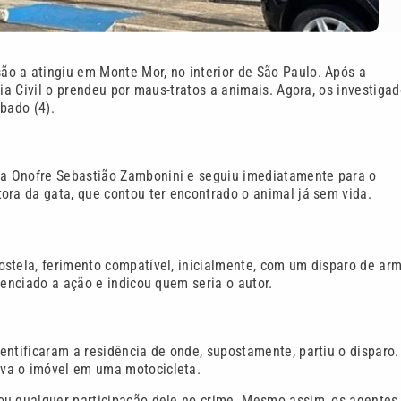
o a atingiu em Monte Mor, no interior de São Paulo. Após a
ia Civil o prendeu por maus-tratos a animais. Agora, os investiga
bado (4).
a Onofre Sebastião Zambonini e seguiu imediatamente para o
ora da gata, que contou ter encontrado o animal já sem vida.
ostela, ferimento compatível, inicialmente, com um disparo de ar
senciado a ação e indicou quem seria o autor.
entificaram a residência de onde, supostamente, partiu o disparo.
va o imóvel em uma motocicleta.
ou qualquer participação dele no crime. Mesmo assim, os agentes