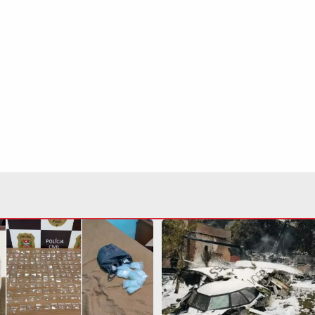
por abastecer tráfico é
Queda da Voepass: laudo 
49 porções de drogas em
falhas que contribuíram p
Continua após a publicidade