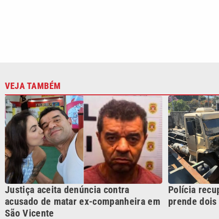
Justiça aceita denúncia contra
Polícia recu
acusado de matar ex-companheira em
prende dois
São Vicente
CATEGORIAS
Cotidian
VTV é afiliada do SBT na
Polícia
Região Metropolitana de
Campinas e Baixada