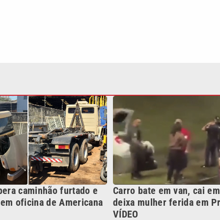
pera caminhão furtado e
Carro bate em van, cai em
 em oficina de Americana
deixa mulher ferida em Pr
VÍDEO
Continua após a publicidade
NO
o
Esportes
Mundo
Política
Variedades