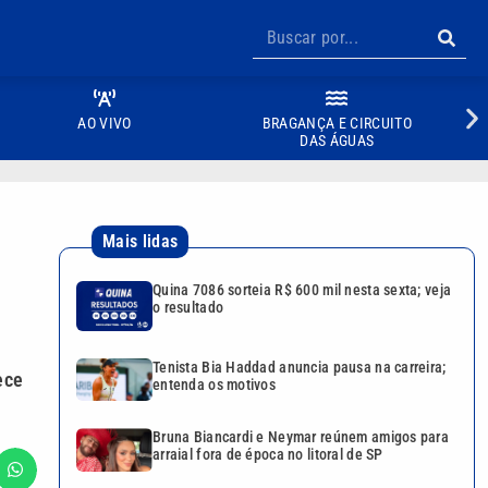
AO VIVO
BRAGANÇA E CIRCUITO
DAS ÁGUAS
Mais lidas
Quina 7086 sorteia R$ 600 mil nesta sexta; veja
o resultado
Tenista Bia Haddad anuncia pausa na carreira;
ece
entenda os motivos
Bruna Biancardi e Neymar reúnem amigos para
arraial fora de época no litoral de SP