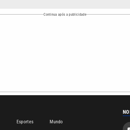
bertura que a VTV SBT acompanha:
Entre em contato com a VTV News
ão PRM Ltda – CNPJ: 01.773.119.0001-60
Política de privacidade