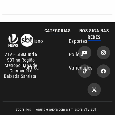
CATEGORIAS
NOS SIGA NAS
REDES
Cotidiano
Esportes
Mundo
Polícia
VTV é afiliada do
SBT na Região
Metropolitana de
Política
Variedades
Campinas e
Baixada Santista.
Sobre nós
Anuncie agora com a emissora VTV SBT
Área de cobertura que a VTV SBT acompanha:
Entre em contato com a VTV News