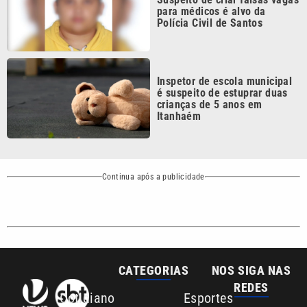
Inspetor de escola municipal
é suspeito de estuprar duas
crianças de 5 anos em
Itanhaém
Continua após a publicidade
CATEGORIAS
NOS SIGA NAS
REDES
Cotidiano
Esportes
Mundo
Polícia
VTV é afiliada do
SBT na Região
Metropolitana de
Política
Variedades