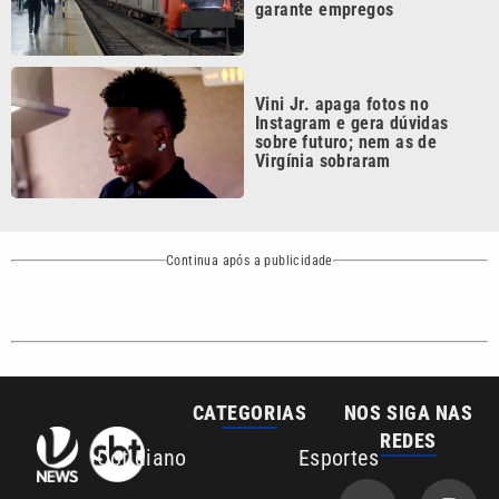
Vini Jr. apaga fotos no
Instagram e gera dúvidas
sobre futuro; nem as de
Virgínia sobraram
Continua após a publicidade
CATEGORIAS
NOS SIGA NAS
REDES
Cotidiano
Esportes
Mundo
Polícia
VTV é afiliada do
SBT na Região
Metropolitana de
Política
Variedades
Campinas e
Baixada Santista.