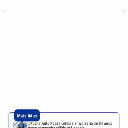
Mais lidas
Rocha Auto Peças celebra aniversário de 34 anos
com campanha válida até agosto
Quina 7086 sorteia R$ 600 mil nesta sexta; veja o
resultado
Tenista Bia Haddad anuncia pausa na carreira;
entenda os motivos
Bruna Biancardi e Neymar reúnem amigos para
arraial fora de época no litoral de SP
Festival da Família, Música e Morango reúne
shows e atrações gratuitas em Atibaia