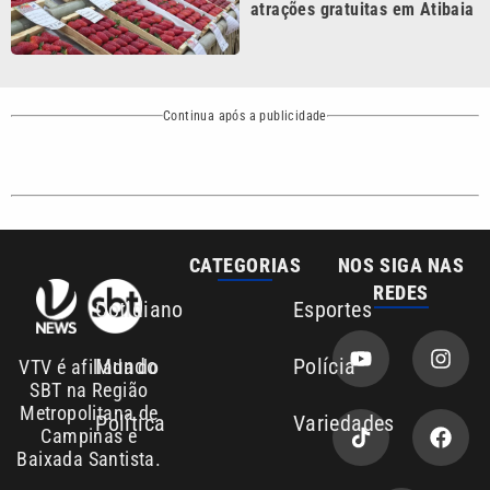
SBT na Região
Metropolitana de
Política
Variedades
Campinas e
Baixada Santista.
Sobre nós
Anuncie agora com a emissora VTV SBT
Área de cobertura que a VTV SBT acompanha:
Entre em contato com a VTV News
Copyright © 2026. Todos os direitos
Política de privacidade
reservados | Empresa de Comunicação PRM
Ltda – CNPJ: 01.773.119.0001-60