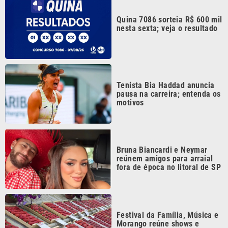
reúnem amigos para arraial
fora de época no litoral de SP
Festival da Família, Música e
Morango reúne shows e
atrações gratuitas em Atibaia
Continua após a publicidade
CATEGORIAS
NOS SIGA NAS
REDES
Cotidiano
Esportes
Mundo
Polícia
VTV é afiliada do