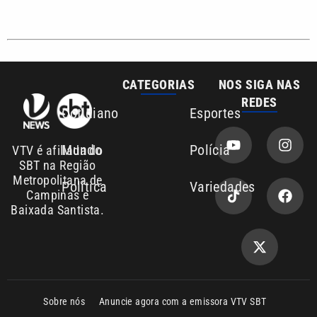
CATEGORIAS
NOS SIGA NAS
REDES
Cotidiano
Esportes
Mundo
Polícia
VTV é afiliada do
SBT na Região
Metropolitana de
Política
Variedades
Campinas e
Baixada Santista.
Sobre nós
Anuncie agora com a emissora VTV SBT
Área de cobertura que a VTV SBT acompanha:
Entre em contato com a VTV News