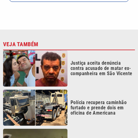
VEJA TAMBÉM
Justiça aceita denúncia
contra acusado de matar ex-
companheira em São Vicente
Polícia recupera caminhão
furtado e prende dois em
oficina de Americana
Carro bate em van, cai em
córrego e deixa mulher ferida
em Praia Grande; VÍDEO