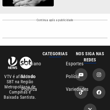
Metropolitana de
Política
Variedades
Campinas e
Baixada Santista.
Sobre nós
Anuncie agora com a emissora VTV SBT
Área de cobertura que a VTV SBT acompanha:
Entre em contato com a VTV News
Copyright © 2026. Todos os direitos
Política de privacidade
reservados | Empresa de Comunicação PRM
Ltda – CNPJ: 01.773.119.0001-60