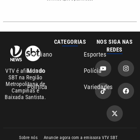
CATEGORIAS
NOS SIGA NAS
REDES
Cotidiano
Esportes
Mundo
Polícia
VTV é afiliada do
SBT na Região
Metropolitana de
Política
Variedades
Campinas e
Baixada Santista.
Sobre nós
Anuncie agora com a emissora VTV SBT
Área de cobertura que a VTV SBT acompanha: