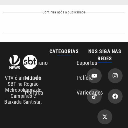
CATEGORIAS
NOS SIGA NAS
REDES
Cotidiano
Esportes
Mundo
Polícia
VTV é afiliada do
SBT na Região
Metropolitana de
Política
Variedades
Campinas e
Baixada Santista.
Sobre nós
Anuncie agora com a emissora VTV SBT
Área de cobertura que a VTV SBT acompanha: