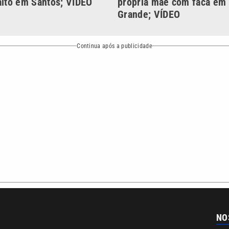
bertura que a VTV SBT acompanha:
Entre em contato com a VTV News
ão PRM Ltda – CNPJ: 01.773.119.0001-60
Política de privacidade