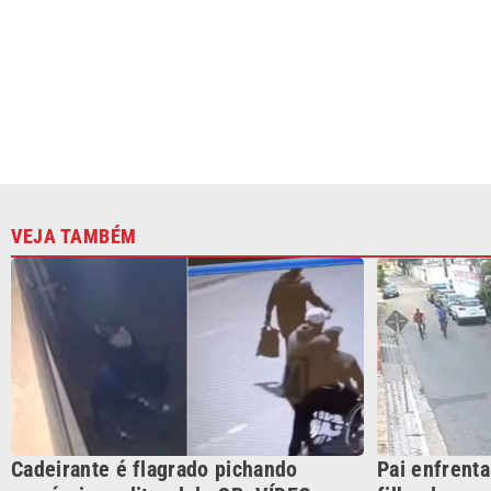
Cadeirante é flagrado pichando
Pai enfrenta
comércio no litoral de SP; VÍDEO
filho de ass
CATEGORIAS
Cotidian
VTV é afiliada do SBT na
Polícia