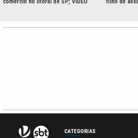
Região Metropolitana de
Campinas e Baixada
Santista.
Sobre nós
Anuncie agora com a emissora VTV SBT
Área de co
Copyright © 2026. Todos os direitos reservados | Empresa de Comunicaç