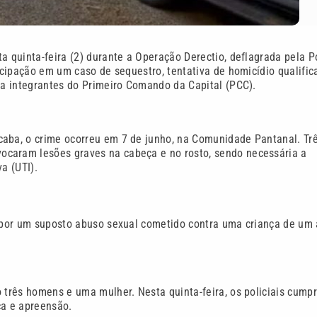
a quinta-feira (2) durante a Operação Derectio, deflagrada pela Po
ticipação em um caso de sequestro, tentativa de homicídio qualific
o a integrantes do Primeiro Comando da Capital (PCC).
caba, o crime ocorreu em 7 de junho, na Comunidade Pantanal. Tr
ocaram lesões graves na cabeça e no rosto, sendo necessária a
a (UTI).
da por um suposto abuso sexual cometido contra uma criança de um
o três homens e uma mulher. Nesta quinta-feira, os policiais cump
a e apreensão.