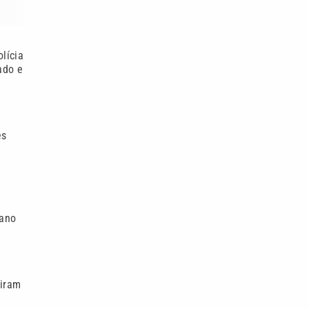
lícia
ado e
ês
 ano
riram