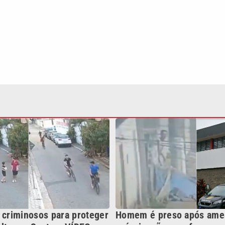
 criminosos para proteger
Homem é preso após ame
alto em Santos; VÍDEO
própria mãe com faca em 
Grande; VÍDEO
Continua após a publicidade
NO
o
Esportes
Mundo
Política
Variedades