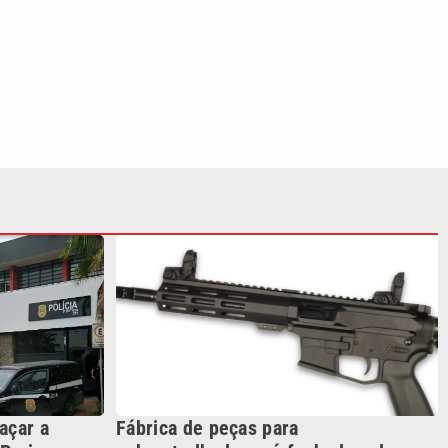
açar a
Fábrica de peças para
Praia
submetralhadoras é fechada pela
polícia em São Vicente
S SIGA NAS REDES