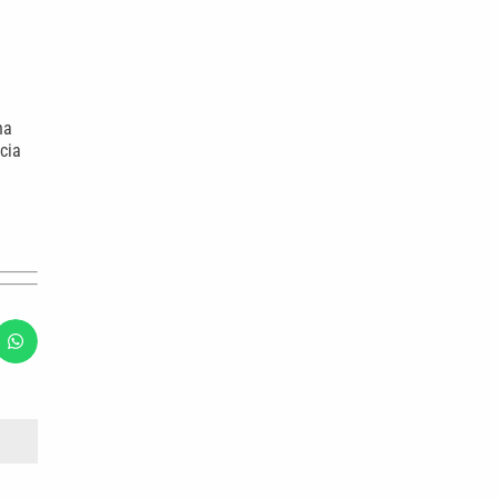
na
cia