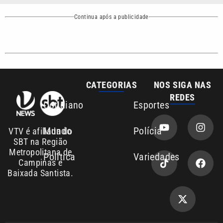
Continua após a publicidade
CATEGORIAS
NOS SIGA NAS
REDES
Cotidiano
Esportes
Mundo
Polícia
VTV é afiliada do
SBT na Região
Metropolitana de
Política
Variedades
Campinas e
Baixada Santista.
Sobre nós
Anuncie agora com a emissora VTV SBT