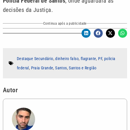
Polícia Federal de Santos
, onde aguardará as
decisões da Justiça.
Continua após a publicidade
Destaque Secundário
,
dinheiro falso
,
flagrante
,
PF
,
policia
federal
,
Praia Grande
,
Santos
,
Santos e Região
Autor