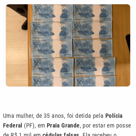
Uma mulher, de 35 anos, foi detida pela
Polícia
Federal
(PF), em
Praia Grande
, por estar em posse
de R$ 1 mil em
cédulas falsas.
Ela recebeu o