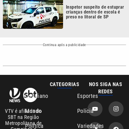
preso no litoral de SP
Continua após a publicidade
CATEGORIAS
NOS SIGA NAS
REDES
Cotidiano
Esportes
Mundo
Polícia
VTV é afiliada do
SBT na Região
Metropolitana de
Política
Variedades
Campinas e
Baixada Santista.