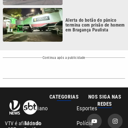
Alerta do botão do pânico
termina com prisão de homem
em Bragança Paulista
Continua após a publicidade
CATEGORIAS
NOS SIGA NAS
REDES
Cotidiano
Esportes
Mundo
Polícia
VTV é afiliada do
SBT na Região
Metropolitana de
Política
Variedades
Campinas e
Baixada Santista.