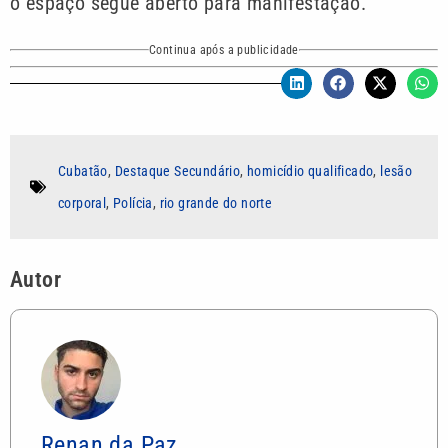
o espaço segue aberto para manifestação.
Continua após a publicidade
Cubatão
,
Destaque Secundário
,
homicídio qualificado
,
lesão
corporal
,
Polícia
,
rio grande do norte
Autor
Renan da Paz