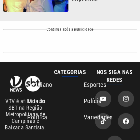
Continua após a publicidade
CATEGORIAS
NOS SIGA NAS
REDES
Cotidiano
Esportes
Mundo
Polícia
VTV é afiliada do
SBT na Região
Metropolitana de
Política
Variedades
Campinas e
Baixada Santista.