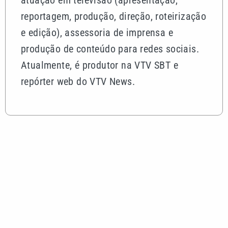
reportagem, produção, direção, roteirização
e edição), assessoria de imprensa e
produção de conteúdo para redes sociais.
Atualmente, é produtor na VTV SBT e
repórter web do VTV News.
Mais lidas
Alex Escobar é operado para retirar tumor no timo
e passa bem
Corinthians vence Internacional, mas acaba
eliminado da Copa do Brasil