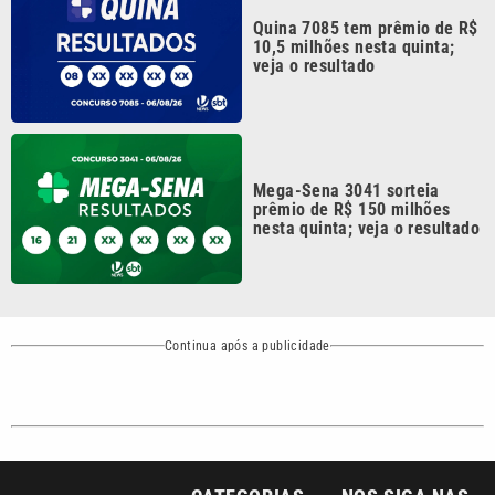
Continua após a publicidade
CATEGORIAS
NOS SIGA NAS
REDES
Cotidiano
Esportes
Mundo
Polícia
VTV é afiliada do
SBT na Região
Metropolitana de
Política
Variedades
Campinas e
Baixada Santista.
Sobre nós
Anuncie agora com a emissora VTV SBT
Área de cobertura que a VTV SBT acompanha: