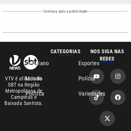
Continua após a publicidade
CATEGORIAS
NOS SIGA NAS
REDES
Cotidiano
Esportes
Mundo
Polícia
VTV é afiliada do
SBT na Região
Metropolitana de
Política
Variedades
Campinas e
Baixada Santista.