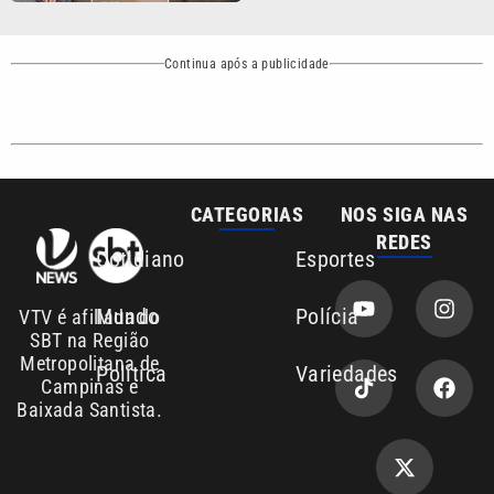
Continua após a publicidade
CATEGORIAS
NOS SIGA NAS
REDES
Cotidiano
Esportes
Mundo
Polícia
VTV é afiliada do
SBT na Região
Metropolitana de
Política
Variedades
Campinas e
Baixada Santista.
Sobre nós
Anuncie agora com a emissora VTV SBT
Área de cobertura que a VTV SBT acompanha: