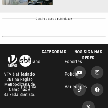
Continua após a publicidade
CATEGORIAS
NOS SIGA NAS
REDES
Cotidiano
Esportes
Mundo
Polícia
VTV é afiliada do
SBT na Região
Metropolitana de
Política
Variedades
Campinas e
Baixada Santista.
Sobre nós
Anuncie agora com a emissora VTV SBT