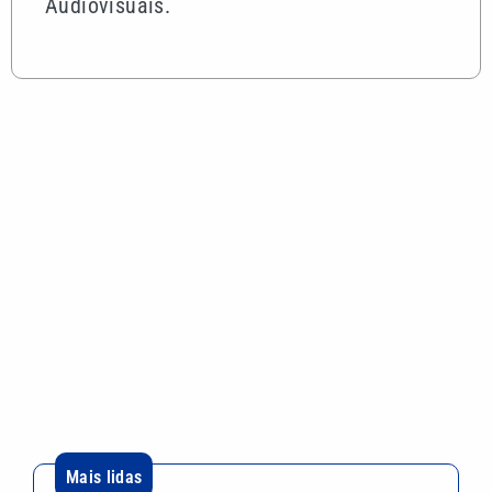
Audiovisuais.
Mais lidas
Mega-Sena 3042 pode pagar R$ 165 milhões no
Dia dos Pais; veja até quando apostar
Você sabia? Xuxa quase teve parque aquático em
área de Mata Atlântica no litoral de SP
Shopping Parque Dom Pedro estreia experiência
imersiva ‘O Código Troll’
Bryan Johnson: milionário de 48 anos usa plasma
do próprio filho em busca da ‘juventude eterna’