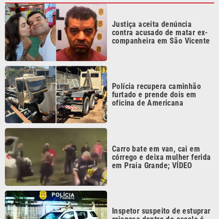
Carro bate em van, cai em
córrego e deixa mulher ferida
em Praia Grande; VÍDEO
Inspetor suspeito de estuprar
crianças dentro de escola é
preso no litoral de SP
Continua após a publicidade
CATEGORIAS
NOS SIGA NAS
REDES
Cotidiano
Esportes
Mundo
Polícia
VTV é afiliada do