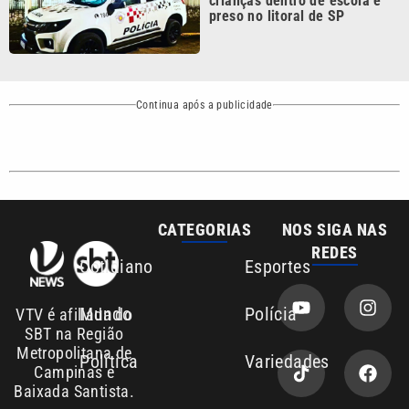
SBT na Região
Metropolitana de
Política
Variedades
Campinas e
Baixada Santista.
Sobre nós
Anuncie agora com a emissora VTV SBT
Área de cobertura que a VTV SBT acompanha:
Entre em contato com a VTV News
Copyright © 2026. Todos os direitos
Política de privacidade
reservados | Empresa de Comunicação PRM
Ltda – CNPJ: 01.773.119.0001-60