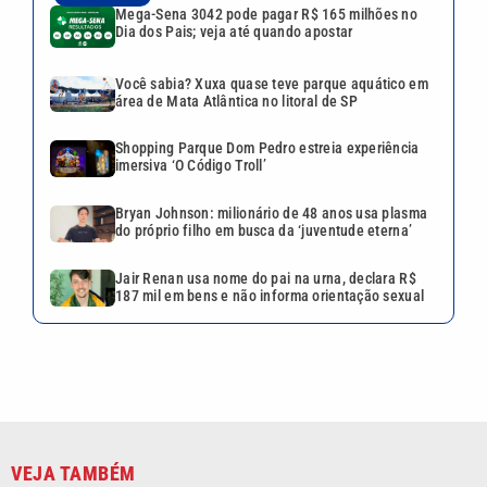
Jair Renan usa nome do pai na urna, declara R$
187 mil em bens e não informa orientação sexual
VEJA TAMBÉM
Justiça aceita denúncia
contra acusado de matar ex-
companheira em São Vicente
Polícia recupera caminhão
furtado e prende dois em
oficina de Americana