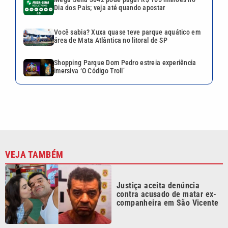
VEJA TAMBÉM
Justiça aceita denúncia
contra acusado de matar ex-
companheira em São Vicente
Polícia recupera caminhão
furtado e prende dois em
oficina de Americana
Carro bate em van, cai em
córrego e deixa mulher ferida
em Praia Grande; VÍDEO
Inspetor suspeito de estuprar