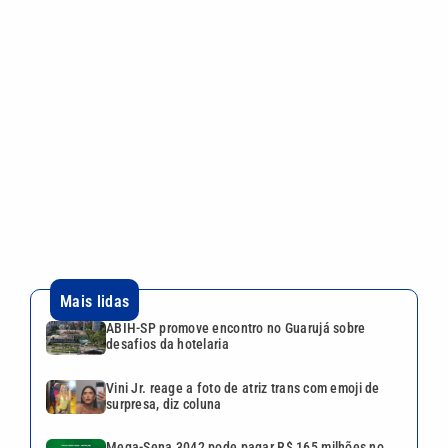
Mais lidas
ABIH-SP promove encontro no Guarujá sobre
desafios da hotelaria
Vini Jr. reage a foto de atriz trans com emoji de
surpresa, diz coluna
Mega-Sena 3042 pode pagar R$ 165 milhões no
Dia dos Pais; veja até quando apostar
Você sabia? Xuxa quase teve parque aquático em
área de Mata Atlântica no litoral de SP
Shopping Parque Dom Pedro estreia experiência
imersiva ‘O Código Troll’