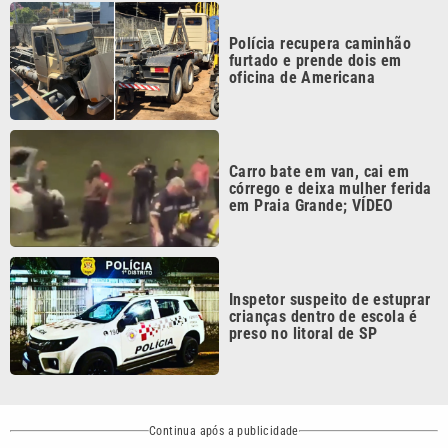
crianças dentro de escola é
preso no litoral de SP
Continua após a publicidade
CATEGORIAS
NOS SIGA NAS
REDES
Cotidiano
Esportes
Mundo
Polícia
VTV é afiliada do
SBT na Região
Metropolitana de
Política
Variedades
Campinas e
Baixada Santista.